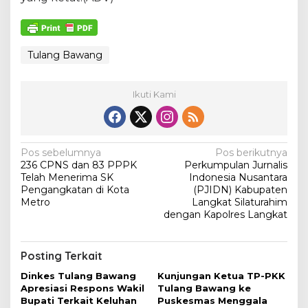
Tulang Bawang
Ikuti Kami
N
Pos sebelumnya
Pos berikutnya
236 CPNS dan 83 PPPK
Perkumpulan Jurnalis
a
Telah Menerima SK
Indonesia Nusantara
v
Pengangkatan di Kota
(PJIDN) Kabupaten
Metro
Langkat Silaturahim
i
dengan Kapolres Langkat
g
a
Posting Terkait
s
Dinkes Tulang Bawang
Kunjungan Ketua TP-PKK
i
Apresiasi Respons Wakil
Tulang Bawang ke
Bupati Terkait Keluhan
Puskesmas Menggala