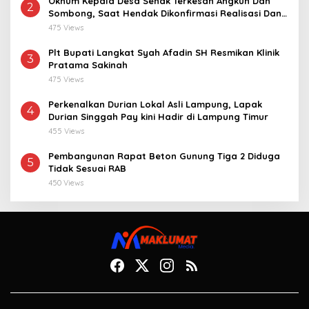
Oknum Kepala Desa Senak Terkesan Angkuh Dan
2
Sombong, Saat Hendak Dikonfirmasi Realisasi Dana
Desa 2021-2024
475 Views
Plt Bupati Langkat Syah Afadin SH Resmikan Klinik
3
Pratama Sakinah
475 Views
Perkenalkan Durian Lokal Asli Lampung, Lapak
4
Durian Singgah Pay kini Hadir di Lampung Timur
455 Views
Pembangunan Rapat Beton Gunung Tiga 2 Diduga
5
Tidak Sesuai RAB
450 Views