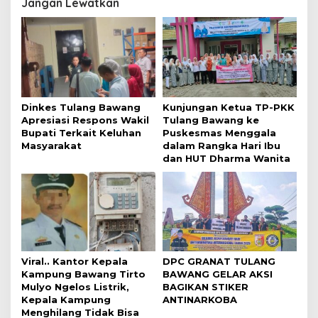
Jangan Lewatkan
Dinkes Tulang Bawang
Kunjungan Ketua TP-PKK
Apresiasi Respons Wakil
Tulang Bawang ke
Bupati Terkait Keluhan
Puskesmas Menggala
Masyarakat
dalam Rangka Hari Ibu
dan HUT Dharma Wanita
Viral.. Kantor Kepala
DPC GRANAT TULANG
Kampung Bawang Tirto
BAWANG GELAR AKSI
Mulyo Ngelos Listrik,
BAGIKAN STIKER
Kepala Kampung
ANTINARKOBA
Menghilang Tidak Bisa