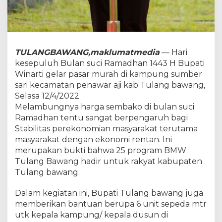
m
b
e
r
S
a
TULANGBAWANG,maklumatmedia
— Hari
r
kesepuluh Bulan suci Ramadhan 1443 H Bupati
i
K
Winarti gelar pasar murah di kampung sumber
e
sari kecamatan penawar aji kab Tulang bawang,
c
Selasa 12/4/2022
P
Melambungnya harga sembako di bulan suci
e
n
Ramadhan tentu sangat berpengaruh bagi
a
Stabilitas perekonomian masyarakat terutama
w
masyarakat dengan ekonomi rentan. Ini
a
merupakan bukti bahwa 25 program BMW
r
Tulang Bawang hadir untuk rakyat kabupaten
a
j
Tulang bawang.
i
Dalam kegiatan ini, Bupati Tulang bawang juga
memberikan bantuan berupa 6 unit sepeda mtr
utk kepala kampung/ kepala dusun di