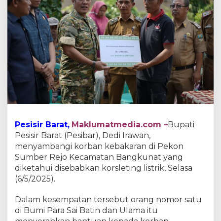
e
d
i
I
r
a
w
a
n
S
e
r
a
Pesisir Barat,
Maklumatmedia.com –
Bupati
h
k
Pesisir Barat (Pesibar), Dedi Irawan,
a
menyambangi korban kebakaran di Pekon
n
Sumber Rejo Kecamatan Bangkunat yang
B
diketahui disebabkan korsleting listrik, Selasa
a
n
(6/5/2025).
t
u
Dalam kesempatan tersebut orang nomor satu
a
di Bumi Para Sai Batin dan Ulama itu
n