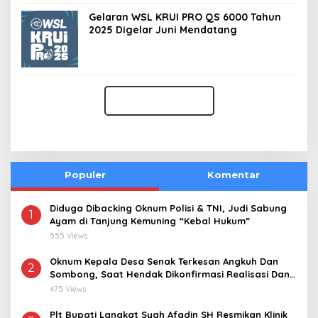
Gelaran WSL KRUI PRO QS 6000 Tahun
2025 Digelar Juni Mendatang
Populer
Komentar
Diduga Dibacking Oknum Polisi & TNI, Judi Sabung
1
Ayam di Tanjung Kemuning “Kebal Hukum”
555 Views
Oknum Kepala Desa Senak Terkesan Angkuh Dan
2
Sombong, Saat Hendak Dikonfirmasi Realisasi Dana
Desa 2021-2024
475 Views
Plt Bupati Langkat Syah Afadin SH Resmikan Klinik