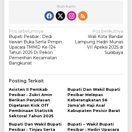
u
Ikuti Kami
n
a
t
N
Pos sebelumnya
Pos berikutnya
Bupati Pesibar : Dedi
Wali Kota Bandar
a
Irawan Buka Serta Pimpin
Lampung Hadiri Munas
v
Upacara TMMD Ke-124
VII Apeksi 2025 di
Tahun 2025 Di Pekon
Surabaya
i
Pemerihan Kecamatan
Bangkunat
g
a
s
Posting Terkait
i
Asisten II Pemkab
Bupati Dan Wakil Bupati
Pesibar : Zukri Amin
Pesibar Melepas
p
Berikan Penjelasan
Keberangkatan 56
o
Digelaran Kick Off
Jama’ah Haji Asal
Pembinaan Statistik
Kabupaten Pesisir Barat
s
Sektoral Tahun 2025
Bupati Dan Wakil Bupati
Bupati – Wakil Bupati
Pesibar : Tinjau Serta
Pesibar : Hadiri Upacara