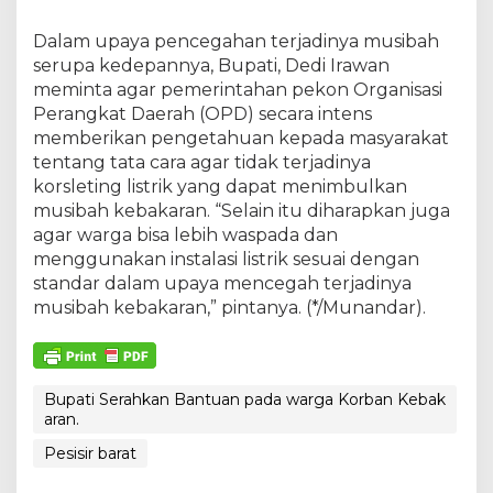
n
S
Dalam upaya pencegahan terjadinya musibah
u
m
serupa kedepannya, Bupati, Dedi Irawan
b
meminta agar pemerintahan pekon Organisasi
e
Perangkat Daerah (OPD) secara intens
r
memberikan pengetahuan kepada masyarakat
R
tentang tata cara agar tidak terjadinya
e
j
korsleting listrik yang dapat menimbulkan
o
musibah kebakaran. “Selain itu diharapkan juga
K
agar warga bisa lebih waspada dan
e
menggunakan instalasi listrik sesuai dengan
c
a
standar dalam upaya mencegah terjadinya
m
musibah kebakaran,” pintanya. (*/Munandar).
a
t
a
n
Bupati Serahkan Bantuan pada warga Korban Kebak
B
aran.
e
n
Pesisir barat
g
k