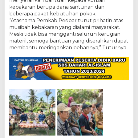
menyerahkan bantuan kepada korban
P
a
kebakaran berupa dana santunan dan
d
beberapa paket kebutuhan pokok.
a
“Atasnama Pemkab Pesibar turut prihatin atas
K
musibah kebakaran yang dialami masyarakat.
o
Meski tidak bisa mengganti seluruh kerugian
r
b
materil, semoga bantuan yang diserahkan dapat
a
membantu meringankan bebannya,” Tuturnya.
n
K
e
b
a
k
a
r
a
n
D
i
P
e
k
o