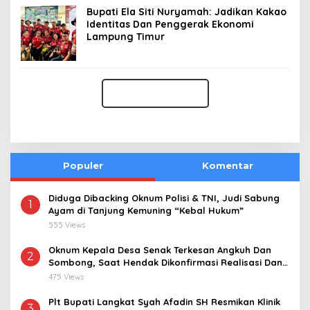
Bupati Ela Siti Nuryamah: Jadikan Kakao
Identitas Dan Penggerak Ekonomi
Lampung Timur
Populer
Komentar
Diduga Dibacking Oknum Polisi & TNI, Judi Sabung
1
Ayam di Tanjung Kemuning “Kebal Hukum”
555 Views
Oknum Kepala Desa Senak Terkesan Angkuh Dan
2
Sombong, Saat Hendak Dikonfirmasi Realisasi Dana
Desa 2021-2024
475 Views
Plt Bupati Langkat Syah Afadin SH Resmikan Klinik
3