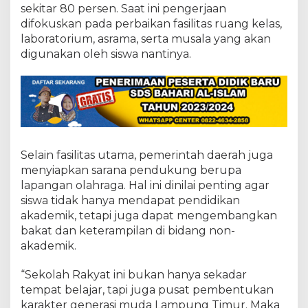
D
sekitar 80 persen. Saat ini pengerjaan
e
difokuskan pada perbaikan fasilitas ruang kelas,
s
a
laboratorium, asrama, serta musala yang akan
T
digunakan oleh siswa nantinya.
a
m
a
n
A
s
r
i
Selain fasilitas utama, pemerintah daerah juga
menyiapkan sarana pendukung berupa
lapangan olahraga. Hal ini dinilai penting agar
siswa tidak hanya mendapat pendidikan
akademik, tetapi juga dapat mengembangkan
bakat dan keterampilan di bidang non-
akademik.
“Sekolah Rakyat ini bukan hanya sekadar
tempat belajar, tapi juga pusat pembentukan
karakter generasi muda Lampung Timur. Maka