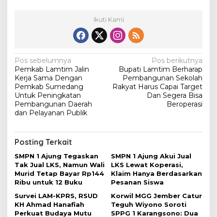
Ikuti Kami
N
Pos sebelumnya
Pos berikutnya
Pemkab Lamtim Jalin
Bupati Lamtim Berharap
a
Kerja Sama Dengan
Pembangunan Sekolah
v
Pemkab Sumedang
Rakyat Harus Capai Target
Untuk Peningkatan
Dan Segera Bisa
i
Pembangunan Daerah
Beroperasi
dan Pelayanan Publik
g
a
s
Posting Terkait
i
SMPN 1 Ajung Tegaskan
SMPN 1 Ajung Akui Jual
Tak Jual LKS, Namun Wali
LKS Lewat Koperasi,
p
Murid Tetap Bayar Rp144
Klaim Hanya Berdasarkan
o
Ribu untuk 12 Buku
Pesanan Siswa
s
Survei LAM-KPRS, RSUD
Korwil MGG Jember Catur
KH Ahmad Hanafiah
Teguh Wiyono Soroti
Perkuat Budaya Mutu
SPPG 1 Karangsono: Dua