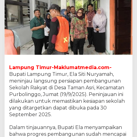
m
u
r
T
i
n
j
a
u
S
e
k
Lampung Timur-Maklumatmedia.com-
o
Bupati Lampung Timur, Ela Siti Nuryamah,
l
meninjau langsung persiapan pembangunan
a
Sekolah Rakyat di Desa Taman Asri, Kecamatan
h
R
Purbolinggo, Jumat (19/9/2025). Peninjauan ini
a
dilakukan untuk memastikan kesiapan sekolah
k
yang ditargetkan dapat dibuka pada 30
y
September 2025.
a
t
d
Dalam tinjauannya, Bupati Ela menyampaikan
i
bahwa progres pembangunan sudah mencapai