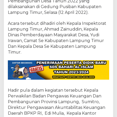
S
Pembangunan Desa Tahun 2022 yang
a
dilaksanakan di Gedung Pusiban Kabupaten
m
Lampung Timur, Selasa (12 April 2022).
b
u
Acara tersebut dihadiri oleh Kepala Inspektorat
t
a
Lampung Timur, Ahmad Zainuddin, Kepala
n
Dinas Pemberdayaan Masyarakat Desa, Yudi
s
Irawan, Camat Se Kabupaten Lampung Timur
e
Dan Kepala Desa Se Kabupaten Lampung
k
Timur.
a
l
i
g
u
s
M
e
m
Hadir pula dalam kegiatan tersebut Kepala
b
Perwakilan Badan Pengawas Keuangan Dan
u
Pembangunan Provinsi Lampung, Sumitro,
k
Direktur Pengawasan Akuntabilitas Keuangan
a
Daerah BPKP RI, Edi Mulia, Kepala Kantor
A