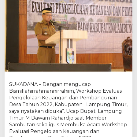
m
u
r
M
D
a
w
a
m
R
a
h
a
r
d
SUKADANA – Dengan mengucap
j
Bismillahirrahmannirrahiim, Workshop Evaluasi
o
Pengelolaan Keuangan dan Pembangunan
M
Desa Tahun 2022, Kabupaten Lampung Timur,
e
m
saya nyatakan dibuka”. Ucap Bupati Lampung
b
Timur M Dawam Rahardjo saat Memberi
u
Sambutan sekaligus Membuka Acara Workshop
k
Evaluasi Pengelolaan Keuangan dan
a