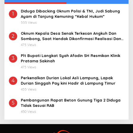
Diduga Dibacking Oknum Polisi & TNI, Judi Sabung
1
Ayam di Tanjung Kemuning “Kebal Hukum”
555 Views
Oknum Kepala Desa Senak Terkesan Angkuh Dan
2
Sombong, Saat Hendak Dikonfirmasi Realisasi Dana
Desa 2021-2024
475 Views
Plt Bupati Langkat Syah Afadin SH Resmikan Klinik
3
Pratama Sakinah
475 Views
Perkenalkan Durian Lokal Asli Lampung, Lapak
4
Durian Singgah Pay kini Hadir di Lampung Timur
455 Views
Pembangunan Rapat Beton Gunung Tiga 2 Diduga
5
Tidak Sesuai RAB
450 Views