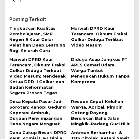
i
LKPJ
g
a
Posting Terkait
s
Tingkatkan Kualitas
Marwah DPRD Kaur
i
Pembelajaran, SMP
Terancam, Oknum Fraksi
Negeri 9 Kaur Gelar
Golkar Diduga Terlibat
p
Pelatihan Deep Learning
Video Mesum
o
Bagi Seluruh Guru
s
Marwah DPRD Kaur
Diduga Asap Jangkus PT
Terancam, Oknum Fraksi
APLS Cemari Udara,
Golkar Diduga Terlibat
Warga Tuntut
Video Mesum; Mendesak
Penegakan Hukum Tanpa
Ketua DPD II Golkar dan
Kompromi
Badan Kehormatan
Segera Proses Tegas
Desa Kepala Pasar Jadi
Respon Cepat Keluhan
Sorotan: Kanopi Gedung
Warga, Aprizal, Pimpin
Koperasi Ambruk,
Gotong Royong
Dugaan Penyimpangan
Bersihkan Bahu Jalan
Dana Negara Menguat
Mingkik–Padang Guci Hilir
Dana Cukup Besar: DPRD
Antrean Berhari-hari &
Kaur, Komisi II & I Dinilai
TBS Ditolak, Petani Sawit