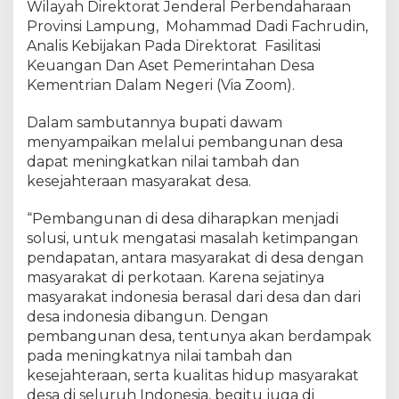
c
Wilayah Direktorat Jenderal Perbendaharaan
a
Provinsi Lampung, Mohammad Dadi Fachrudin,
r
Analis Kebijakan Pada Direktorat Fasilitasi
a
Keuangan Dan Aset Pemerintahan Desa
W
o
Kementrian Dalam Negeri (Via Zoom).
r
k
Dalam sambutannya bupati dawam
s
menyampaikan melalui pembangunan desa
h
dapat meningkatkan nilai tambah dan
o
p
kesejahteraan masyarakat desa.
E
v
“Pembangunan di desa diharapkan menjadi
a
solusi, untuk mengatasi masalah ketimpangan
l
pendapatan, antara masyarakat di desa dengan
u
a
masyarakat di perkotaan. Karena sejatinya
s
masyarakat indonesia berasal dari desa dan dari
i
desa indonesia dibangun. Dengan
P
pembangunan desa, tentunya akan berdampak
e
pada meningkatnya nilai tambah dan
n
g
kesejahteraan, serta kualitas hidup masyarakat
e
desa di seluruh Indonesia, begitu juga di