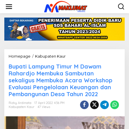
L
e
w
a
t
i
k
e
k
o
n
Homepage
/
Kabupaten Kaur
B
t
u
e
Bupati Lampung Timur M Dawam
p
n
a
Rahardjo Membuka Sambutan
t
sekaligus Membuka Acara Workshop
i
Evaluasi Pengelolaan Keuangan dan
L
a
Pembangunan Desa Tahun 2022
m
p
Rizky Ardinata
17 April 2022 4:36 PM
Kabupaten Kaur
47 Views
u
n
g
T
i