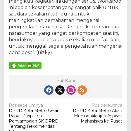
mengikuti kegiatan ini dengan serius. Workshop
n
ini adalah kesempatan yang sangat baik untuk
a
n
saudara sekalian ikuti, guna untuk
D
meningkatkan pemahaman mengenai
e
pengelolaan dana desa. Dengan kehadiran para
s
narasumber yang sangat berkompeten saat ini,
a
T
hendaknya dapat saudara sekalian manfaatkan,
a
untuk menggali segala pengetahuan mengenai
h
dana desa”. (Rizky)
u
n
2
0
2
Ikuti Kami
2
N
Pos sebelumnya
Pos berikutnya
DPRD Kota Metro Gelar
DPRD Kota Metro Akan
a
Rapat Paripurna
Menindaklanjuti Aspirasi
v
Penyampaian SK DPRD
Mahasiswa ke Pusat
Tentang Rekomendasi