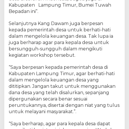
l
Kabupaten Lampung Timur, Bumei Tuwah
o
Bepadan ini”.
l
a
a
Selanjutnya Kang Dawam juga berpesan
n
kepada pemerintah desa untuk berhati-hati
K
dalam mengelola keuangan desa. Tak lupa ia
e
juga berharap agar para kepala desa untuk
u
a
bersungguh-sungguh dalam mengikuti
n
kegiatan workshop tersebut.
g
a
“Saya berpesan kepada pemerintah desa di
n
Kabupaten Lampung Timur, agar berhati-hati
d
a
dalam mengelola keuangan desa yang
n
dititipkan. Jangan takut untuk menggunakan
P
dana desa yang telah disalurkan, sepanjang
e
dipergunakan secara benar sesuai
m
peruntukannya, disertai dengan niat yang tulus
b
a
untuk melayani masyarakat.”.
n
g
“Saya berharap, agar para kepala desa dapat
u