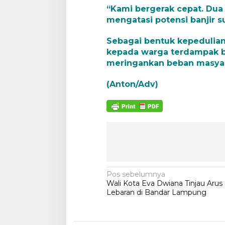
T
“Kami bergerak cepat. Dua
a
mengatasi potensi banjir su
n
g
Sebagai bentuk kepedulian
g
u
kepada warga terdampak ba
l
meringankan beban masyar
d
a
(Anton/Adv)
n
B
e
r
i
k
a
n
B
a
N
Pos sebelumnya
n
Wali Kota Eva Dwiana Tinjau Arus 
t
a
Lebaran di Bandar Lampung
u
v
a
n
i
K