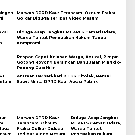
Negeri
Marwah DPRD Kaur Terancam, Oknum Fraksi
gi
Golkar Diduga Terlibat Video Mesum
ksi
Diduga Asap Jangkus PT APLS Cemari Udara,
Warga Tuntut Penegakan Hukum Tanpa
n
Kompromi
Respon Cepat Keluhan Warga, Aprizal, Pimpin
Gotong Royong Bersihkan Bahu Jalan Mingkik–
Padang Guci Hilir
 I
Antrean Berhari-hari & TBS Ditolak, Petani
etani
Sawit Minta DPRD Kaur Awasi Pabrik
aur
Marwah DPRD Kaur
Diduga Asap Jangkus
um
Terancam, Oknum
PT APLS Cemari Udara,
iduga
Fraksi Golkar Diduga
Warga Tuntut
Mesum
Terlibat Video Mesum;
Penegakan Hukum