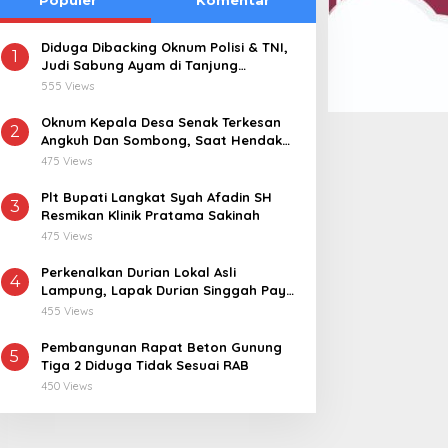
Diduga Dibacking Oknum Polisi & TNI,
1
Judi Sabung Ayam di Tanjung
Kemuning “Kebal Hukum”
555 Views
Oknum Kepala Desa Senak Terkesan
2
Angkuh Dan Sombong, Saat Hendak
Dikonfirmasi Realisasi Dana Desa 2021-
475 Views
2024
Plt Bupati Langkat Syah Afadin SH
3
Resmikan Klinik Pratama Sakinah
475 Views
Perkenalkan Durian Lokal Asli
4
Lampung, Lapak Durian Singgah Pay
kini Hadir di Lampung Timur
455 Views
Pembangunan Rapat Beton Gunung
5
Tiga 2 Diduga Tidak Sesuai RAB
450 Views