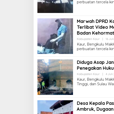
perbuatan tercela 
Marwah DPRD Ka
Terlibat Video 
Badan Kehormat
Kabupaten Kaur
|
16 Jul
Kaur, Bengkulu Makl
perbuatan tercela 
Diduga Asap Jan
Penegakan Huk
Kabupaten Kaur
|
4 Juli
Kaur, Bengkulu Mak
Tinggi, dan Sulau Wa
Desa Kepala Pas
Ambruk, Dugaan