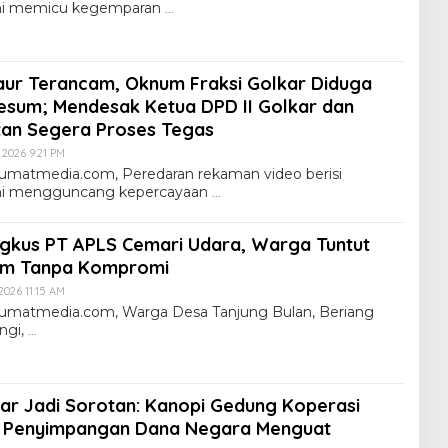
kini memicu kegemparan
ur Terancam, Oknum Fraksi Golkar Diduga
Mesum; Mendesak Ketua DPD II Golkar dan
an Segera Proses Tegas
i 2026 9:21 PM
umatmedia.com, Peredaran rekaman video berisi
kini mengguncang kepercayaan
gkus PT APLS Cemari Udara, Warga Tuntut
um Tanpa Kompromi
 2026 11:15 AM
lumatmedia.com, Warga Desa Tanjung Bulan, Beriang
ngi,
ar Jadi Sorotan: Kanopi Gedung Koperasi
 Penyimpangan Dana Negara Menguat