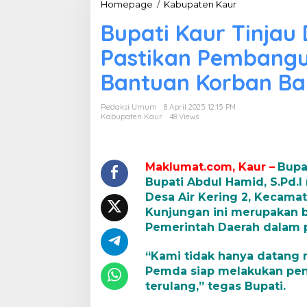
Homepage
/
Kabupaten Kaur
B
u
Bupati Kaur Tinjau 
p
a
Pastikan Pembangu
t
i
Bantuan Korban Ban
K
a
u
Redaksi Umum
8 April 2025 12:15 PM
r
Kabupaten Kaur
48 Views
T
i
n
j
Maklumat.com, Kaur –
Bupa
a
Bupati Abdul Hamid, S.Pd.I
u
Desa Air Kering 2, Kecamata
D
Kunjungan ini merupakan b
e
Pemerintah Daerah dalam 
s
a
A
“Kami tidak hanya datang 
i
Pemda siap melakukan pen
r
terulang,” tegas Bupati.
K
e