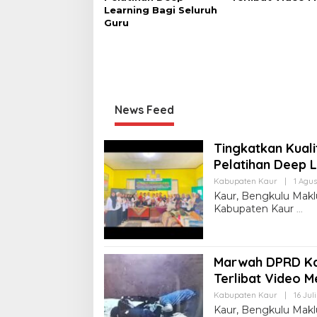
Learning Bagi Seluruh
Guru
News Feed
Tingkatkan Kual
Pelatihan Deep L
Kabupaten Kaur
|
1 Agus
Kaur, Bengkulu Mak
Kabupaten Kaur
Marwah DPRD Ka
Terlibat Video 
Kabupaten Kaur
|
16 Jul
Kaur, Bengkulu Makl