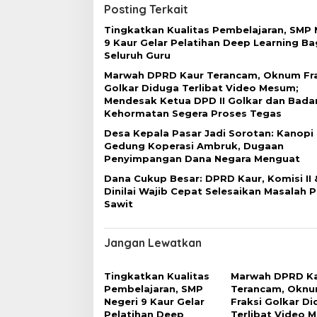
g
Posting Terkait
o
r
a
Tingkatkan Kualitas Pembelajaran, SMP 
b
9 Kaur Gelar Pelatihan Deep Learning Ba
s
a
Seluruh Guru
n
i
B
Marwah DPRD Kaur Terancam, Oknum Fra
p
a
Golkar Diduga Terlibat Video Mesum;
n
Mendesak Ketua DPD II Golkar dan Bada
o
j
Kehormatan Segera Proses Tegas
i
s
Desa Kepala Pasar Jadi Sorotan: Kanopi
r
Gedung Koperasi Ambruk, Dugaan
Penyimpangan Dana Negara Menguat
Dana Cukup Besar: DPRD Kaur, Komisi II &
Dinilai Wajib Cepat Selesaikan Masalah P
Sawit
Jangan Lewatkan
Tingkatkan Kualitas
Marwah DPRD K
Pembelajaran, SMP
Terancam, Okn
Negeri 9 Kaur Gelar
Fraksi Golkar D
Pelatihan Deep
Terlibat Video 