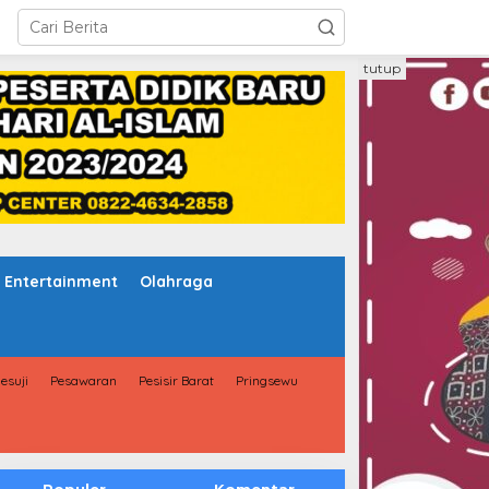
tutup
Entertainment
Olahraga
esuji
Pesawaran
Pesisir Barat
Pringsewu
Populer
Komentar