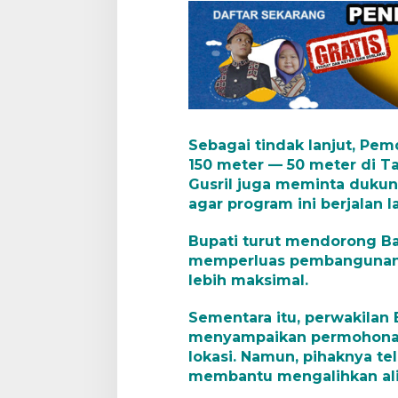
r
i
n
g
2
,
P
a
s
Sebagai tindak lanjut, P
t
150 meter — 50 meter di T
i
k
Gusril juga meminta dukun
a
agar program ini berjalan l
n
P
Bupati turut mendorong Ba
e
memperluas pembangunan t
m
b
lebih maksimal.
a
n
Sementara itu, perwakilan 
g
menyampaikan permohonan 
u
lokasi. Namun, pihaknya t
n
a
membantu mengalihkan alir
n