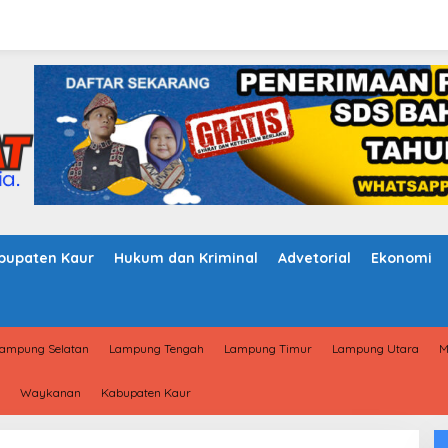
bupaten Kaur
Hukum dan Kriminal
Advetorial
Ekonomi
ampung Selatan
Lampung Tengah
Lampung Timur
Lampung Utara
M
Waykanan
Kabupaten Kaur