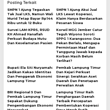
Posting Terkait
a
SMPN 1 Ajung Tegaskan
SMPN 1 Ajung Akui Jual
s
Tak Jual LKS, Namun Wali
LKS Lewat Koperasi,
i
Murid Tetap Bayar Rp144
Klaim Hanya Berdasarkan
Ribu untuk 12 Buku
Pesanan Siswa
p
Survei LAM-KPRS, RSUD
Korwil MGG Jember Catur
o
KH Ahmad Hanafiah
Teguh Wiyono Soroti
s
Perkuat Budaya Mutu
SPPG 1 Karangsono: Dua
Dan Keselamatan Pasien
Pekan Berlalu, Mengapa
Permintaan Maaf dan
Tanggung Jawab kepada
Korban Masih Belum
Terlihat?
Bupati Ela Siti Nuryamah:
Pemkab Lampung Timur
Jadikan Kakao Identitas
Dan Kejari Perkuat
Dan Penggerak Ekonomi
Sinergi: Serahkan Aset
Lampung Timur
Daerah Dan Penetapan
Perwalian Anak
BRI Regional 5 Dan
Lampung Timur Raih
Pemkab Lampung Timur
Penghargaan Daerah
Sepakat Dukung
Terbaik Percepatan
Pengembangan Ekonomi
Pembentukan Koperasi
Masyarakat
Desa Merah Putih