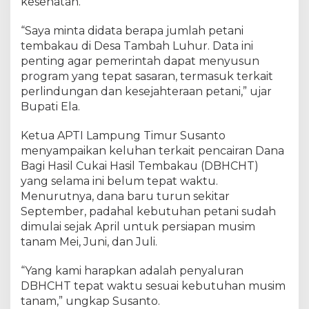
kesehatan.
l
u
r
“Saya minta didata berapa jumlah petani
k
tembakau di Desa Tambah Luhur. Data ini
a
penting agar pemerintah dapat menyusun
n
program yang tepat sasaran, termasuk terkait
T
e
perlindungan dan kesejahteraan petani,” ujar
p
Bupati Ela.
a
t
Ketua APTI Lampung Timur Susanto
W
menyampaikan keluhan terkait pencairan Dana
a
k
Bagi Hasil Cukai Hasil Tembakau (DBHCHT)
t
yang selama ini belum tepat waktu.
u
Menurutnya, dana baru turun sekitar
September, padahal kebutuhan petani sudah
dimulai sejak April untuk persiapan musim
tanam Mei, Juni, dan Juli.
“Yang kami harapkan adalah penyaluran
DBHCHT tepat waktu sesuai kebutuhan musim
tanam,” ungkap Susanto.