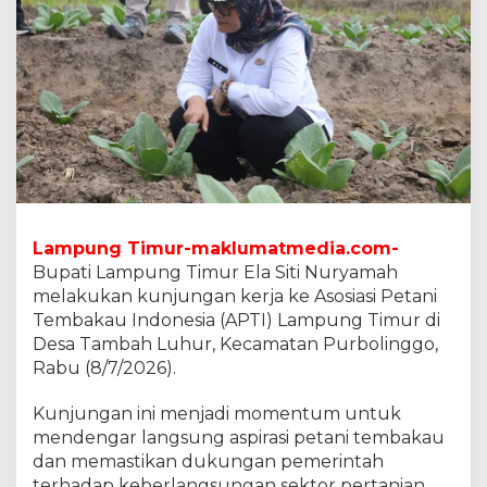
i
r
a
n
D
B
H
C
H
T
M
e
Lampung Timur-maklumatmedia.com-
r
Bupati Lampung Timur Ela Siti Nuryamah
u
p
melakukan kunjungan kerja ke Asosiasi Petani
a
Tembakau Indonesia (APTI) Lampung Timur di
k
Desa Tambah Luhur, Kecamatan Purbolinggo,
a
Rabu (8/7/2026).
n
H
a
Kunjungan ini menjadi momentum untuk
k
mendengar langsung aspirasi petani tembakau
P
dan memastikan dukungan pemerintah
e
terhadap keberlangsungan sektor pertanian