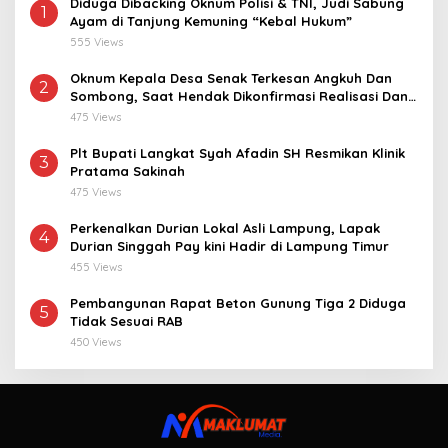
Diduga Dibacking Oknum Polisi & TNI, Judi Sabung
1
Ayam di Tanjung Kemuning “Kebal Hukum”
555 Views
Oknum Kepala Desa Senak Terkesan Angkuh Dan
2
Sombong, Saat Hendak Dikonfirmasi Realisasi Dana
Desa 2021-2024
475 Views
Plt Bupati Langkat Syah Afadin SH Resmikan Klinik
3
Pratama Sakinah
475 Views
Perkenalkan Durian Lokal Asli Lampung, Lapak
4
Durian Singgah Pay kini Hadir di Lampung Timur
455 Views
Pembangunan Rapat Beton Gunung Tiga 2 Diduga
5
Tidak Sesuai RAB
450 Views