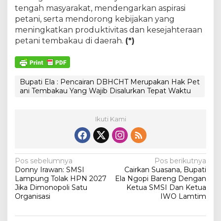
tengah masyarakat, mendengarkan aspirasi
petani, serta mendorong kebijakan yang
meningkatkan produktivitas dan kesejahteraan
petani tembakau di daerah.
(*)
Bupati Ela : Pencairan DBHCHT Merupakan Hak Pet
ani Tembakau Yang Wajib Disalurkan Tepat Waktu
Ikuti Kami
N
Pos sebelumnya
Pos berikutnya
Donny Irawan: SMSI
Cairkan Suasana, Bupati
a
Lampung Tolak HPN 2027
Ela Ngopi Bareng Dengan
v
Jika Dimonopoli Satu
Ketua SMSI Dan Ketua
Organisasi
IWO Lamtim
i
g