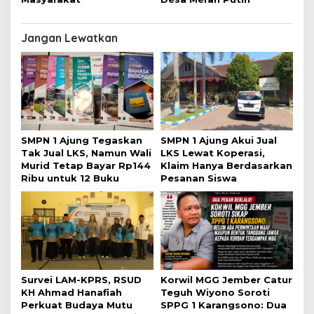
Jangan Lewatkan
SMPN 1 Ajung Tegaskan
SMPN 1 Ajung Akui Jual
Tak Jual LKS, Namun Wali
LKS Lewat Koperasi,
Murid Tetap Bayar Rp144
Klaim Hanya Berdasarkan
Ribu untuk 12 Buku
Pesanan Siswa
Survei LAM-KPRS, RSUD
Korwil MGG Jember Catur
KH Ahmad Hanafiah
Teguh Wiyono Soroti
Perkuat Budaya Mutu
SPPG 1 Karangsono: Dua