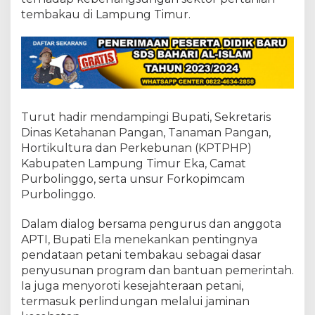
t
tembakau di Lampung Timur.
a
n
i
T
e
m
b
a
k
Turut hadir mendampingi Bupati, Sekretaris
a
Dinas Ketahanan Pangan, Tanaman Pangan,
u
Hortikultura dan Perkebunan (KPTPHP)
Y
Kabupaten Lampung Timur Eka, Camat
a
Purbolinggo, serta unsur Forkopimcam
n
g
Purbolinggo.
W
a
Dalam dialog bersama pengurus dan anggota
j
APTI, Bupati Ela menekankan pentingnya
i
pendataan petani tembakau sebagai dasar
b
D
penyusunan program dan bantuan pemerintah.
i
Ia juga menyoroti kesejahteraan petani,
s
termasuk perlindungan melalui jaminan
a