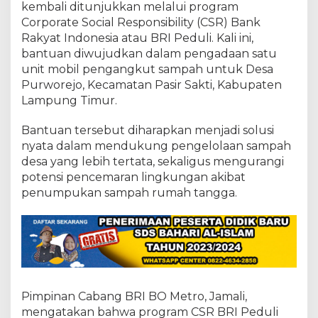
n
kembali ditunjukkan melalui program
t
Corporate Social Responsibility (CSR) Bank
u
Rakyat Indonesia atau BRI Peduli. Kali ini,
k
D
bantuan diwujudkan dalam pengadaan satu
e
unit mobil pengangkut sampah untuk Desa
s
Purworejo, Kecamatan Pasir Sakti, Kabupaten
a
Lampung Timur.
P
u
r
Bantuan tersebut diharapkan menjadi solusi
w
nyata dalam mendukung pengelolaan sampah
o
desa yang lebih tertata, sekaligus mengurangi
r
potensi pencemaran lingkungan akibat
e
penumpukan sampah rumah tangga.
j
o
,
D
o
r
o
n
g
Pimpinan Cabang BRI BO Metro, Jamali,
L
mengatakan bahwa program CSR BRI Peduli