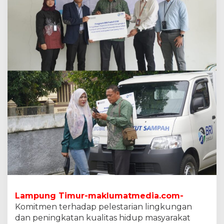
a
n
M
o
b
i
l
P
e
n
g
a
n
g
k
u
t
S
a
m
p
Lampung Timur-maklumatmedia.com-
a
Komitmen terhadap pelestarian lingkungan
h
U
dan peningkatan kualitas hidup masyarakat