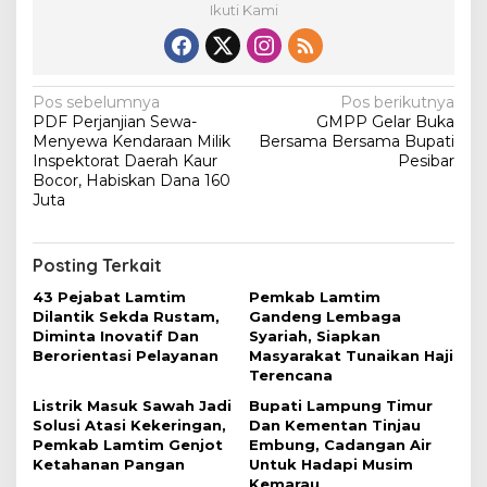
Ikuti Kami
N
Pos sebelumnya
Pos berikutnya
PDF Perjanjian Sewa-
GMPP Gelar Buka
a
Menyewa Kendaraan Milik
Bersama Bersama Bupati
v
Inspektorat Daerah Kaur
Pesibar
Bocor, Habiskan Dana 160
i
Juta
g
a
Posting Terkait
s
43 Pejabat Lamtim
Pemkab Lamtim
i
Dilantik Sekda Rustam,
Gandeng Lembaga
Diminta Inovatif Dan
Syariah, Siapkan
p
Berorientasi Pelayanan
Masyarakat Tunaikan Haji
o
Terencana
s
Listrik Masuk Sawah Jadi
Bupati Lampung Timur
Solusi Atasi Kekeringan,
Dan Kementan Tinjau
Pemkab Lamtim Genjot
Embung, Cadangan Air
Ketahanan Pangan
Untuk Hadapi Musim
Kemarau