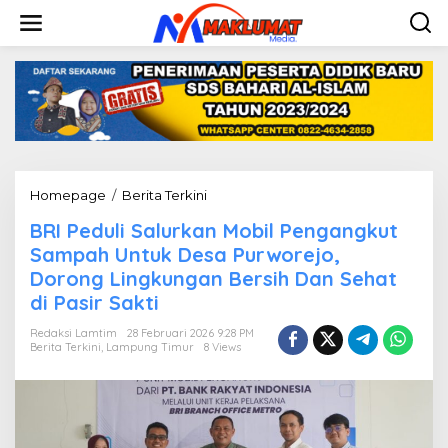
L
e
w
a
t
i
k
e
k
o
n
Homepage
/
Berita Terkini
B
t
R
e
BRI Peduli Salurkan Mobil Pengangkut
I
n
P
Sampah Untuk Desa Purworejo,
e
Dorong Lingkungan Bersih Dan Sehat
d
di Pasir Sakti
u
l
Redaksi Lamtim
28 Februari 2026 9:28 PM
i
Berita Terkini
,
Lampung Timur
8 Views
S
a
l
u
r
k