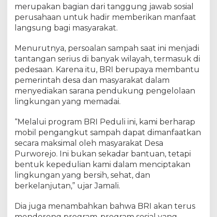
i
merupakan bagian dari tanggung jawab sosial
n
perusahaan untuk hadir memberikan manfaat
g
langsung bagi masyarakat.
k
u
n
Menurutnya, persoalan sampah saat ini menjadi
g
tantangan serius di banyak wilayah, termasuk di
a
pedesaan. Karena itu, BRI berupaya membantu
n
pemerintah desa dan masyarakat dalam
B
e
menyediakan sarana pendukung pengelolaan
r
lingkungan yang memadai.
s
i
“Melalui program BRI Peduli ini, kami berharap
h
mobil pengangkut sampah dapat dimanfaatkan
D
a
secara maksimal oleh masyarakat Desa
n
Purworejo. Ini bukan sekadar bantuan, tetapi
S
bentuk kepedulian kami dalam menciptakan
e
lingkungan yang bersih, sehat, dan
h
a
berkelanjutan,” ujar Jamali.
t
d
Dia juga menambahkan bahwa BRI akan terus
i
mendorong program-program sosial yang