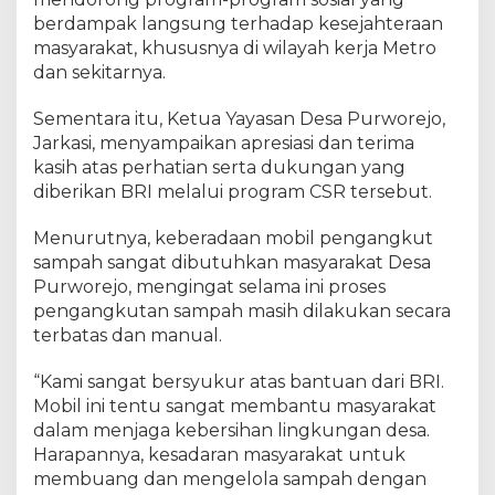
P
berdampak langsung terhadap kesejahteraan
a
s
masyarakat, khususnya di wilayah kerja Metro
i
dan sekitarnya.
r
S
Sementara itu, Ketua Yayasan Desa Purworejo,
a
Jarkasi, menyampaikan apresiasi dan terima
k
t
kasih atas perhatian serta dukungan yang
i
diberikan BRI melalui program CSR tersebut.
Menurutnya, keberadaan mobil pengangkut
sampah sangat dibutuhkan masyarakat Desa
Purworejo, mengingat selama ini proses
pengangkutan sampah masih dilakukan secara
terbatas dan manual.
“Kami sangat bersyukur atas bantuan dari BRI.
Mobil ini tentu sangat membantu masyarakat
dalam menjaga kebersihan lingkungan desa.
Harapannya, kesadaran masyarakat untuk
membuang dan mengelola sampah dengan