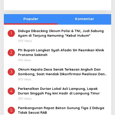
Populer
Komentar
Diduga Dibacking Oknum Polisi & TNI, Judi Sabung
1
Ayam di Tanjung Kemuning “Kebal Hukum”
555 Views
Plt Bupati Langkat Syah Afadin SH Resmikan Klinik
2
Pratama Sakinah
476 Views
Oknum Kepala Desa Senak Terkesan Angkuh Dan
3
Sombong, Saat Hendak Dikonfirmasi Realisasi Dana
Desa 2021-2024
475 Views
Perkenalkan Durian Lokal Asli Lampung, Lapak
4
Durian Singgah Pay kini Hadir di Lampung Timur
455 Views
Pembangunan Rapat Beton Gunung Tiga 2 Diduga
5
Tidak Sesuai RAB