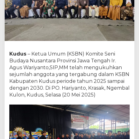
k
u
h
k
a
n
K
S
B
Kudus
– Ketua Umum (KSBN) Komite Seni
N
Budaya Nusantara Provinsi Jawa Tengah Ir.
K
u
Agus Wariyanto,SIP,MM telah mengukuhkan
d
sejumlah anggota yang tergabung dalam KSBN
u
Kabupaten Kudus periode tahun 2025 sampai
s
dengan 2030. Di PO. Hariyanto, Krasak, Ngembal
p
Kulon, Kudus, Selasa (20 Mei 2025)
e
r
i
o
d
e
2
0