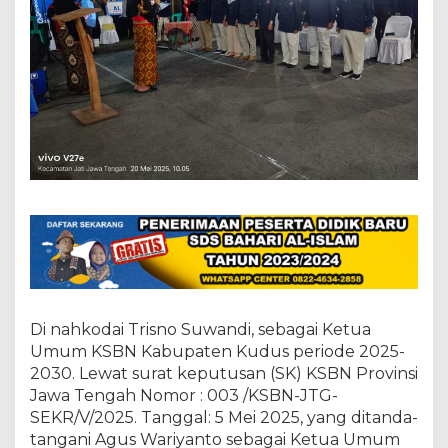
2
5
-
2
0
3
0
Di nahkodai Trisno Suwandi, sebagai Ketua
Umum KSBN Kabupaten Kudus periode 2025-
2030. Lewat surat keputusan (SK) KSBN Provinsi
Jawa Tengah Nomor : 003 /KSBN-JTG-
SEKR/V/2025. Tanggal: 5 Mei 2025, yang ditanda-
tangani Agus Wariyanto sebagai Ketua Umum