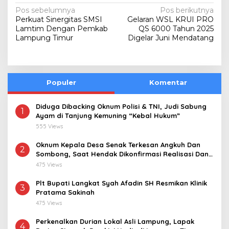
N
Pos sebelumnya
Pos berikutnya
Perkuat Sinergitas SMSI
Gelaran WSL KRUI PRO
a
Lamtim Dengan Pemkab
QS 6000 Tahun 2025
v
Lampung Timur
Digelar Juni Mendatang
i
g
a
Populer
Komentar
s
Diduga Dibacking Oknum Polisi & TNI, Judi Sabung
i
1
Ayam di Tanjung Kemuning “Kebal Hukum”
p
555 Views
o
Oknum Kepala Desa Senak Terkesan Angkuh Dan
2
s
Sombong, Saat Hendak Dikonfirmasi Realisasi Dana
Desa 2021-2024
475 Views
Plt Bupati Langkat Syah Afadin SH Resmikan Klinik
3
Pratama Sakinah
475 Views
Perkenalkan Durian Lokal Asli Lampung, Lapak
4