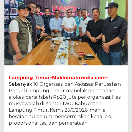
d
i
L
a
m
p
u
n
g
T
i
m
u
r
Lampung Timur–Maklumatmedia.com-
T
Sebanyak
10 Organisasi dan Asosisasi Perusahan
o
l
Pers di Lampung Timur menolak penetapan
a
alokasi dana hibah Rp20 juta per organisasi. Hasil
k
musyawarah di Kantor IWO Kabupaten
A
Lampung Timur, Kamis 25/6/2026, menilai
l
besaran itu belum mencerminkan keadilan,
o
k
proporsionalitas, dan pemerataan.
a