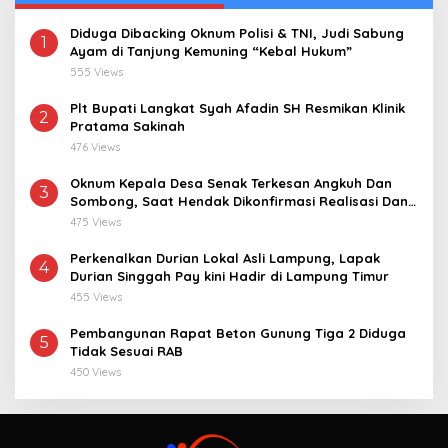
Diduga Dibacking Oknum Polisi & TNI, Judi Sabung
1
Ayam di Tanjung Kemuning “Kebal Hukum”
555 Views
Plt Bupati Langkat Syah Afadin SH Resmikan Klinik
2
Pratama Sakinah
476 Views
Oknum Kepala Desa Senak Terkesan Angkuh Dan
3
Sombong, Saat Hendak Dikonfirmasi Realisasi Dana
Desa 2021-2024
475 Views
Perkenalkan Durian Lokal Asli Lampung, Lapak
4
Durian Singgah Pay kini Hadir di Lampung Timur
455 Views
Pembangunan Rapat Beton Gunung Tiga 2 Diduga
5
Tidak Sesuai RAB
450 Views