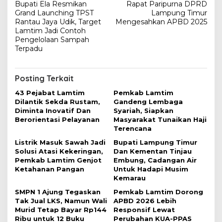
Bupati Ela Resmikan
Rapat Paripurna DPRD
a
Grand Launching TPST
Lampung Timur
v
Rantau Jaya Udik, Target
Mengesahkan APBD 2025
Lamtim Jadi Contoh
i
Pengelolaan Sampah
Terpadu
g
a
s
Posting Terkait
i
43 Pejabat Lamtim
Pemkab Lamtim
Dilantik Sekda Rustam,
Gandeng Lembaga
p
Diminta Inovatif Dan
Syariah, Siapkan
o
Berorientasi Pelayanan
Masyarakat Tunaikan Haji
Terencana
s
Listrik Masuk Sawah Jadi
Bupati Lampung Timur
Solusi Atasi Kekeringan,
Dan Kementan Tinjau
Pemkab Lamtim Genjot
Embung, Cadangan Air
Ketahanan Pangan
Untuk Hadapi Musim
Kemarau
SMPN 1 Ajung Tegaskan
Pemkab Lamtim Dorong
Tak Jual LKS, Namun Wali
APBD 2026 Lebih
Murid Tetap Bayar Rp144
Responsif Lewat
Ribu untuk 12 Buku
Perubahan KUA-PPAS