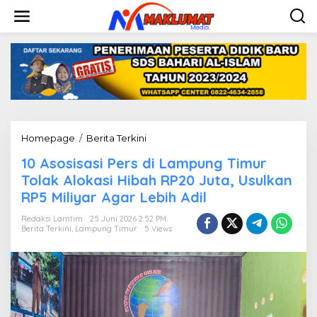
L
e
w
a
t
i
k
e
k
o
n
Homepage
/
Berita Terkini
1
t
0
e
10 Asosisasi Pers di Lampung Timur
A
n
s
Tolak Alokasi Hibah RP20 Juta, Usulkan
o
RP5 Miliyar Agar Lebih Adil
s
i
Redaksi Lamtim
25 Juni 2026 2:52 PM
s
Berita Terkini
,
Lampung Timur
5 Views
a
s
i
P
e
r
s