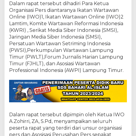
s
Dalam rapat tersebut dihadiri Para Ketua
i
Organisasi Pers diantaranya Ikatan Wartawan
H
Online (IWO)1, Ikatan Wartawan Online (IWO)2
i
b
Lamtim, Komite Wartawan Reformasi Indonesia
a
(KWRI) , Serikat Media Siber Indonesia (SMSI),
h
Jaringan Media Siber Indonesia (SMSI),
R
Persatuan Wartawan Setriming Indonesia
P
2
(PWSI),Perkumpulan Wartawan Lampung
0
Timur (PWLT),Forum Jurnalis Harian Lampung
J
Timur (FJHLT), dan Asosiasi Wartawan
u
Professional Indonesia (AWPI) Lampung Timur.
t
a
,
U
s
u
l
k
Dalam rapat tersebut dipimpin oleh Ketua IWO
a
n
A.Zohirri, ZA, S.Pd, menyampaikan seluruh
R
peserta rapat yang terdiri dari unsur organisasi
P
pers dan Asosisasi Perusahan Pers sepakat