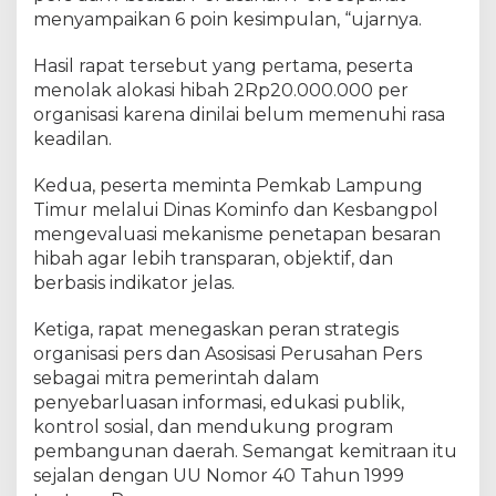
5
menyampaikan 6 poin kesimpulan, “ujarnya.
M
i
l
Hasil rapat tersebut yang pertama, peserta
i
menolak alokasi hibah 2Rp20.000.000 per
y
organisasi karena dinilai belum memenuhi rasa
a
keadilan.
r
A
g
Kedua, peserta meminta Pemkab Lampung
a
Timur melalui Dinas Kominfo dan Kesbangpol
r
mengevaluasi mekanisme penetapan besaran
L
hibah agar lebih transparan, objektif, dan
e
berbasis indikator jelas.
b
i
h
Ketiga, rapat menegaskan peran strategis
A
organisasi pers dan Asosisasi Perusahan Pers
d
sebagai mitra pemerintah dalam
i
penyebarluasan informasi, edukasi publik,
l
kontrol sosial, dan mendukung program
pembangunan daerah. Semangat kemitraan itu
sejalan dengan UU Nomor 40 Tahun 1999