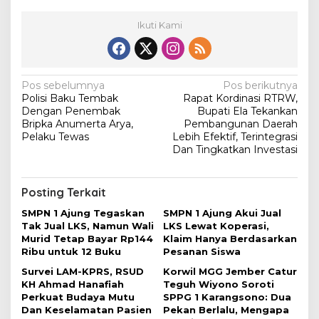
Ikuti Kami
N
Pos sebelumnya
Pos berikutnya
Polisi Baku Tembak
Rapat Kordinasi RTRW,
a
Dengan Penembak
Bupati Ela Tekankan
v
Bripka Anumerta Arya,
Pembangunan Daerah
Pelaku Tewas
Lebih Efektif, Terintegrasi
i
Dan Tingkatkan Investasi
g
a
Posting Terkait
s
SMPN 1 Ajung Tegaskan
SMPN 1 Ajung Akui Jual
i
Tak Jual LKS, Namun Wali
LKS Lewat Koperasi,
Murid Tetap Bayar Rp144
Klaim Hanya Berdasarkan
p
Ribu untuk 12 Buku
Pesanan Siswa
o
Survei LAM-KPRS, RSUD
Korwil MGG Jember Catur
s
KH Ahmad Hanafiah
Teguh Wiyono Soroti
Perkuat Budaya Mutu
SPPG 1 Karangsono: Dua
Dan Keselamatan Pasien
Pekan Berlalu, Mengapa