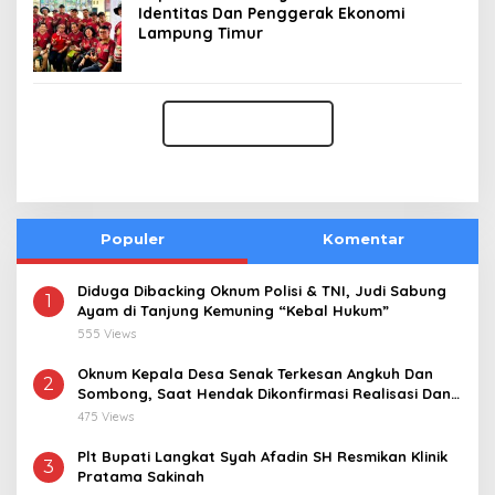
Identitas Dan Penggerak Ekonomi
Lampung Timur
Populer
Komentar
Diduga Dibacking Oknum Polisi & TNI, Judi Sabung
1
Ayam di Tanjung Kemuning “Kebal Hukum”
555 Views
Oknum Kepala Desa Senak Terkesan Angkuh Dan
2
Sombong, Saat Hendak Dikonfirmasi Realisasi Dana
Desa 2021-2024
475 Views
Plt Bupati Langkat Syah Afadin SH Resmikan Klinik
3
Pratama Sakinah