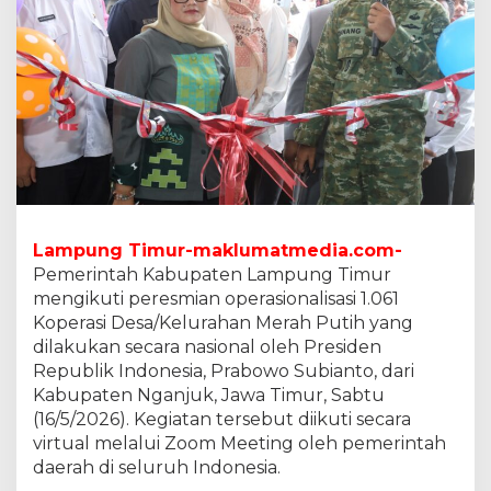
s
a
/
K
e
l
u
r
a
h
a
n
Lampung Timur-maklumatmedia.com-
M
Pemerintah Kabupaten Lampung Timur
e
r
mengikuti peresmian operasionalisasi 1.061
a
Koperasi Desa/Kelurahan Merah Putih yang
h
dilakukan secara nasional oleh Presiden
P
Republik Indonesia, Prabowo Subianto, dari
u
Kabupaten Nganjuk, Jawa Timur, Sabtu
t
i
(16/5/2026). Kegiatan tersebut diikuti secara
h
virtual melalui Zoom Meeting oleh pemerintah
S
daerah di seluruh Indonesia.
e