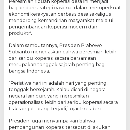
Peresmian ribuan koperasi desa ini menjadi
h
P
bagian dari strategi nasional dalam memperkuat
r
ekonomi kerakyatan berbasis desa sekaligus
e
mendorong kemandirian masyarakat melalui
s
pengembangan koperasi modern dan
i
d
produktif.
e
n
Dalam sambutannya, Presiden Prabowo
R
Subianto menegaskan bahwa peresmian lebih
e
dari seribu koperasi secara bersamaan
p
u
merupakan tonggak sejarah penting bagi
b
bangsa Indonesia.
l
i
“Peristiwa hari ini adalah hari yang penting,
k
tonggak bersejarah. Kalau dicari di negara-
I
n
negara lain pun, yang meresmikan
d
operasionalisasi lebih dari seribu koperasi secara
o
fisik sangat jarang terjadi,” ujar Presiden.
n
e
Presiden juga menyampaikan bahwa
s
i
pembangunan koperasi tersebut dilakukan