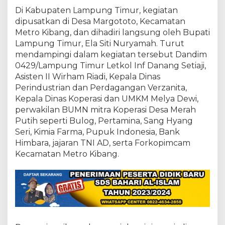
c
Di Kabupaten Lampung Timur, kegiatan
a
r
dipusatkan di Desa Margototo, Kecamatan
a
Metro Kibang, dan dihadiri langsung oleh Bupati
S
Lampung Timur, Ela Siti Nuryamah. Turut
e
mendampingi dalam kegiatan tersebut Dandim
r
e
0429/Lampung Timur Letkol Inf Danang Setiaji,
n
Asisten II Wirham Riadi, Kepala Dinas
t
Perindustrian dan Perdagangan Verzanita,
a
Kepala Dinas Koperasi dan UMKM Melya Dewi,
k
perwakilan BUMN mitra Koperasi Desa Merah
D
i
Putih seperti Bulog, Pertamina, Sang Hyang
r
Seri, Kimia Farma, Pupuk Indonesia, Bank
e
Himbara, jajaran TNI AD, serta Forkopimcam
s
Kecamatan Metro Kibang.
m
i
k
a
n
O
l
e